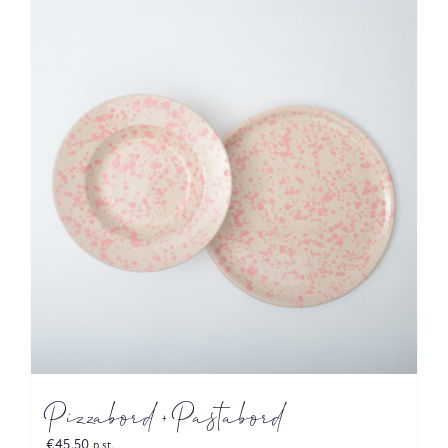
Pizzabord + Pastabord
€
45,50
p.st.