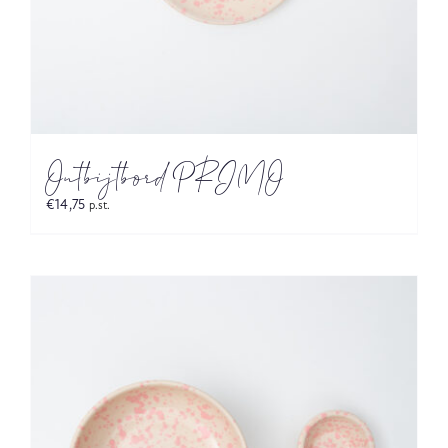
Ontbijtbord PRIMO
€
14,75
p.st.