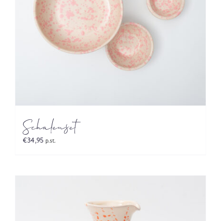
Schalenset
€
34,95
p.st.