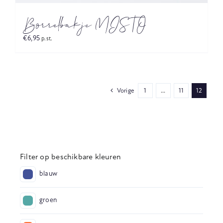
Borrelbakje MISTO
€
6,95
p.st.
Vorige
1
…
11
12
Filter op beschikbare kleuren
blauw
groen