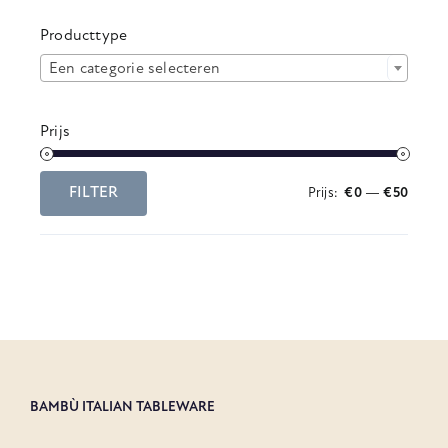
Producttype

Een categorie selecteren
Prijs
FILTER
Prijs:
€0
—
€50
Min.
Max.
prijs
prijs
BAMBÙ ITALIAN TABLEWARE