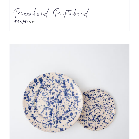
Pizzabord + Pastabord
€
45,50
p.st.