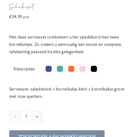
Schalenset
€
34,95
p.st.
Met deze serviesset combineert u het saladebord met twee
borrelbakjes. Zo creëert u eenvoudig een mooie en complete
tafelsetting passend bij elke gelegenheid

Kleuropties
Serviesset: saladebord + borrelbakje klein + borrelbakje groot
met roze spetters.
Schalenset
aantal