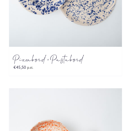
Pizzabord + Pastabord
€
45,50
p.st.