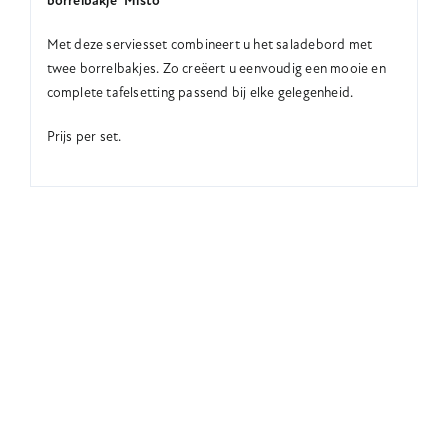
borrelbakje ‘Misto’
Met deze serviesset combineert u het saladebord met
twee borrelbakjes. Zo creëert u eenvoudig een mooie en
complete tafelsetting passend bij elke gelegenheid.
Prijs per set.
Deel op Facebook
Tweet dit product
Pin dit product
Email dit product