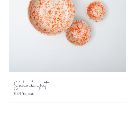
Schalenset
€
34,95
p.st.