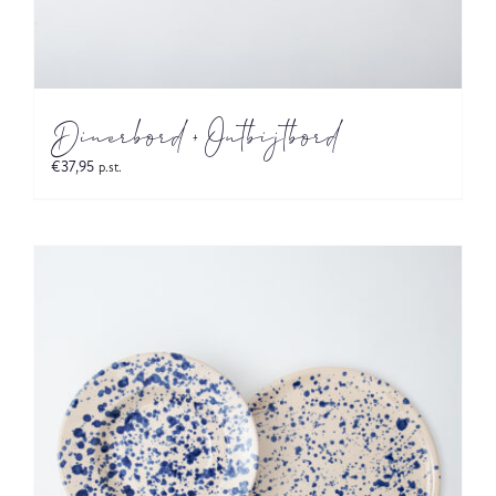
Dinerbord + Ontbijtbord
€
37,95
p.st.