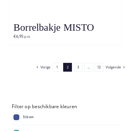
Borrelbakje MISTO
€
6,95
p.st.
Vorige
1
2
3
…
12
Volgende
Filter op beschikbare kleuren
blauw