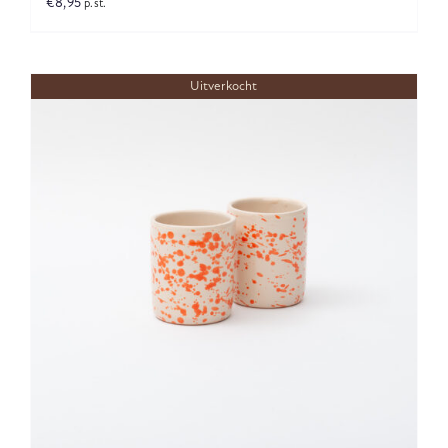
€
8,95
p.st.
Uitverkocht