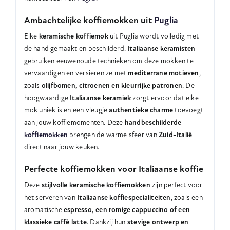
Ambachtelijke koffiemokken uit
Puglia
Elke
keramische koffiemok
uit Puglia wordt volledig met
de hand gemaakt en beschilderd.
Italiaanse keramisten
gebruiken eeuwenoude technieken om deze mokken te
vervaardigen en versieren ze met
mediterrane motieven
,
zoals
olijfbomen, citroenen en kleurrijke patronen
. De
hoogwaardige
Italiaanse keramiek
zorgt ervoor dat elke
mok uniek is en een vleugje
authentieke charme
toevoegt
aan jouw koffiemomenten. Deze
handbeschilderde
koffiemokken
brengen de warme sfeer van
Zuid-Italië
direct naar jouw keuken.
Perfecte koffiemokken voor Italiaanse koffie
Deze
stijlvolle keramische koffiemokken
zijn perfect voor
het serveren van
Italiaanse koffiespecialiteiten
, zoals een
aromatische
espresso, een romige cappuccino of een
klassieke caffè latte
. Dankzij hun
stevige ontwerp en