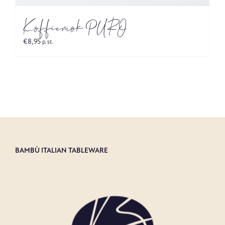
Koffiemok PURO
€
8,95
p.st.
BAMBÙ ITALIAN TABLEWARE