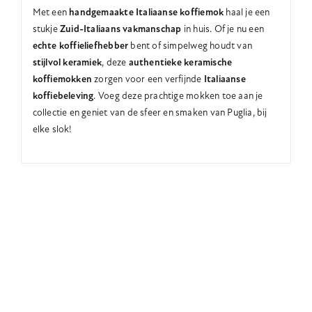
Met een
handgemaakte Italiaanse koffiemok
haal je een
stukje
Zuid-Italiaans vakmanschap
in huis. Of je nu een
echte koffieliefhebber
bent of simpelweg houdt van
stijlvol keramiek
, deze
authentieke keramische
koffiemokken
zorgen voor een verfijnde
Italiaanse
koffiebeleving
. Voeg deze prachtige mokken toe aan je
collectie en geniet van de sfeer en smaken van Puglia, bij
elke slok!
Deel op Facebook
Tweet dit product
Pin dit product
Email dit product